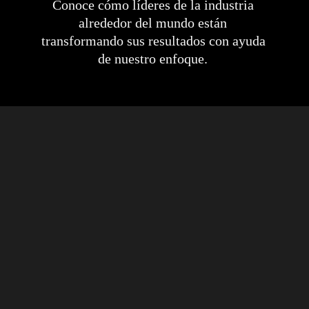
Conoce cómo líderes de la industria 
alrededor del mundo están 
transformando sus resultados con ayuda 
de nuestro enfoque. 
Reducen el consumo de 576 kits de 
rodamientos a 288 en un año.
Leer más
Aumentan los tiempos de producción 
anuales un 184 horas.
Read more