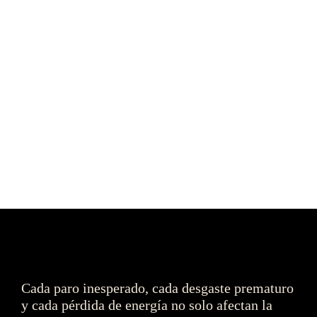
Es momento de pensar el 
mantenimiento como un motor 
de transformación industrial.
Descubre los detalles
Cada paro inesperado, cada desgaste prematuro 
y cada pérdida de energía no solo afectan la 